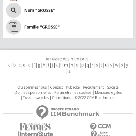
Nom "GROSSE"
Famille "GROSSE"
Annuaire des membres :
a
b
c
d
e
f
g
h
i
j
k
l
m
n
o
p
q
r
s
t
u
v
w
x
y
z
Qui sommes nous
Contact
Publicité
Recrutement
Societé
Données personnelles
Paramétrer les cookies
Mentions légales
Tous les articles
Corrections
© 2022 CCM Benchmark