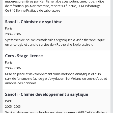
matières premières par Karl Fisher, dosages potentiomètrique, indice
de réfraction, pouvoir rotatoire, cendre sulfurique, CCM, infrarouge.
Certifié Bonne Pratique de Laboratoire
Sanofi
- Chimiste de synthèse
Paris
2006 - 2006
Synthèses de nouvelles molécules organiques à visée thérapeutique
en oncologie et dans le service de « Recherche Exploratoire ».
Cnrs
- Stage licence
Paris
2006 - 2006
Mise en place et développement d’une méthode analytique et d’un
suivi de l’antimoine (au degré d’oxydation III et V) dans un cours d’eau et
analyse des données.
Sanofi
- Chimie développement analytique
Paris
2005 - 2005
Suivi analytique des molécules en développement (HPLC et Karl-Fisher).