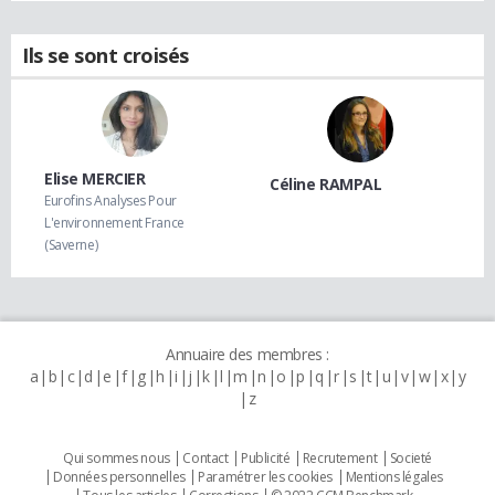
Ils se sont croisés
Elise MERCIER
Céline RAMPAL
Eurofins Analyses Pour
L'environnement France
(Saverne)
Annuaire des membres :
a
b
c
d
e
f
g
h
i
j
k
l
m
n
o
p
q
r
s
t
u
v
w
x
y
z
Qui sommes nous
Contact
Publicité
Recrutement
Societé
Données personnelles
Paramétrer les cookies
Mentions légales