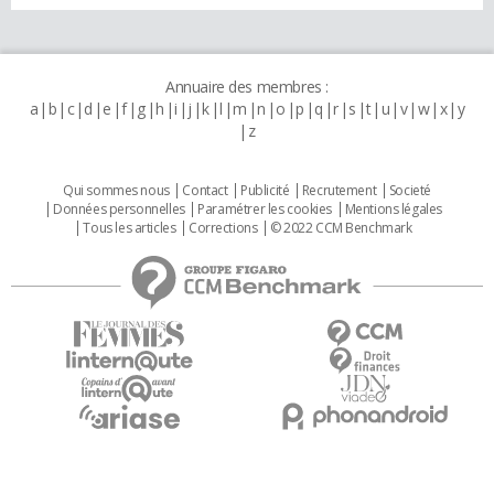
Annuaire des membres :
a
b
c
d
e
f
g
h
i
j
k
l
m
n
o
p
q
r
s
t
u
v
w
x
y
z
Qui sommes nous
Contact
Publicité
Recrutement
Societé
Données personnelles
Paramétrer les cookies
Mentions légales
Tous les articles
Corrections
© 2022 CCM Benchmark