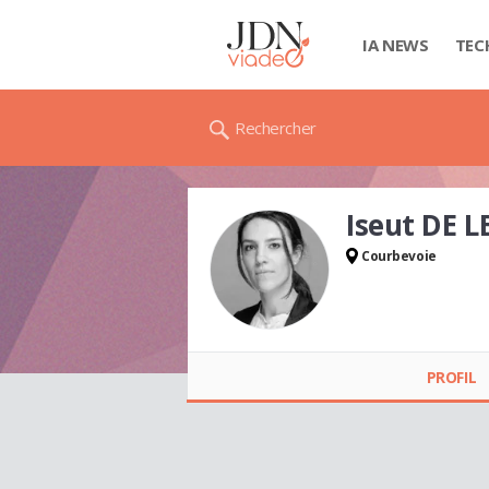
IA NEWS
TEC
Rechercher
Iseut DE 
Courbevoie
Iseut DE LESQUEN
PROFIL