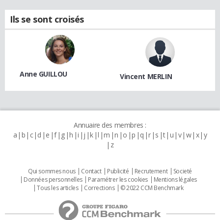
Ils se sont croisés
Anne GUILLOU
Vincent MERLIN
Annuaire des membres :
a
b
c
d
e
f
g
h
i
j
k
l
m
n
o
p
q
r
s
t
u
v
w
x
y
z
Qui sommes nous
Contact
Publicité
Recrutement
Societé
Données personnelles
Paramétrer les cookies
Mentions légales
Tous les articles
Corrections
© 2022 CCM Benchmark