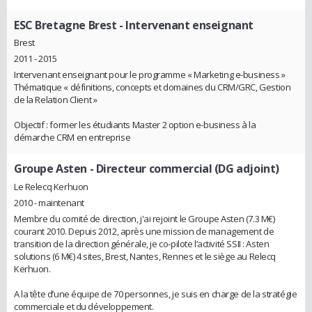
ESC Bretagne Brest
- Intervenant enseignant
Brest
2011 - 2015
Intervenant enseignant pour le programme « Marketing e-business »
Thématique « définitions, concepts et domaines du CRM/GRC, Gestion
de la Relation Client »
Objectif : former les étudiants Master 2 option e-business à la
démarche CRM en entreprise
Groupe Asten
- Directeur commercial (DG adjoint)
Le Relecq Kerhuon
2010 - maintenant
Membre du comité de direction, j'ai rejoint le Groupe Asten (7.3 M€)
courant 2010. Depuis 2012, après une mission de management de
transition de la direction générale, je co-pilote l’activité SSII : Asten
solutions (6 M€) 4 sites, Brest, Nantes, Rennes et le siège au Relecq
Kerhuon.
A la tête d’une équipe de 70 personnes, je suis en charge de la stratégie
commerciale et du développement.