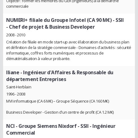
Objectif : former les membres du GER (Ingénieurs) à la démarche
commerciale
NUMERI+ filiale du Groupe Infotel (CA 90 M€) - SSII
- Chef de projet & Business Developer
2008 - 2010
Création de filiale en mode start-up avec élaboration du business plan
et définition de la stratégie commerciale - Domaines d'activités : sécurité
informatique, coffres forts numériques et processus de
dématérialisation à valeur probante.
Iliane
- Ingénieur d'Affaires & Responsable du
département Entreprises
Saint-Herblain
1996 - 2008
MVI informatique (CA 6 M€) – Groupe Séquence (CA 160 M€)
Business Developer - Gestion d'un centre de profit (CA 1.2 M€)
NCI - Groupe Siemens Nixdorf - SSII
- Ingénieur
Commercial