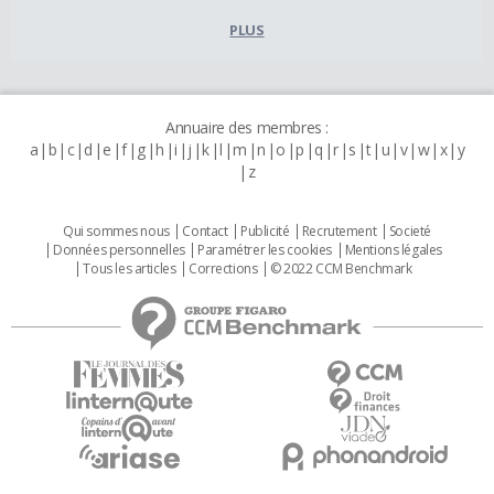
PLUS
Annuaire des membres :
a
b
c
d
e
f
g
h
i
j
k
l
m
n
o
p
q
r
s
t
u
v
w
x
y
z
Qui sommes nous
Contact
Publicité
Recrutement
Societé
Données personnelles
Paramétrer les cookies
Mentions légales
Tous les articles
Corrections
© 2022 CCM Benchmark