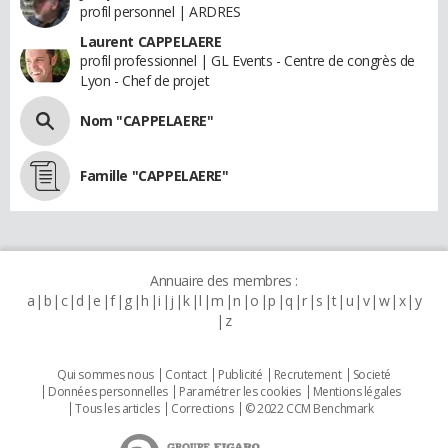
profil personnel | ARDRES
Laurent CAPPELAERE
profil professionnel | GL Events - Centre de congrès de
Lyon - Chef de projet
Nom "CAPPELAERE"
Famille "CAPPELAERE"
Annuaire des membres :
a
b
c
d
e
f
g
h
i
j
k
l
m
n
o
p
q
r
s
t
u
v
w
x
y
z
Qui sommes nous
Contact
Publicité
Recrutement
Societé
Données personnelles
Paramétrer les cookies
Mentions légales
Tous les articles
Corrections
© 2022 CCM Benchmark