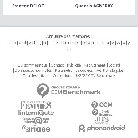
Frederic DELOT
Quentin AGNERAY
Annuaire des membres :
a
b
c
d
e
f
g
h
i
j
k
l
m
n
o
p
q
r
s
t
u
v
w
x
y
z
Qui sommes nous
Contact
Publicité
Recrutement
Societé
Données personnelles
Paramétrer les cookies
Mentions légales
Tous les articles
Corrections
© 2022 CCM Benchmark