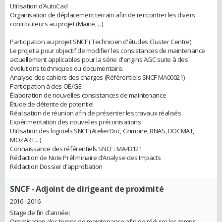
Utilisation d’AutoCad
Organisation de déplacement terrain afin de rencontrer les divers
contributeurs au projet (Mairie, ...)
Participation au projet SNCF ( Technicien d'études Cluster Centre)
Le projet a pour objectif de modifier les consistances de maintenance
actuellement applicables pour la série d'engins AGC suite à des
évolutions techniques ou documentaire.
Analyse des cahiers des charges (Référentiels SNCF MA00021)
Participation à des OE/GE
Élaboration de nouvelles consistances de maintenance
Étude de détente de potentiel
Réalisation de réunion afin de présenter les travaux réalisés
Expérimentation des nouvelles préconisations
Utilisation des logiciels SNCF (AtelierDoc, Grimoire, RNAS, DOCMAT,
MOZART,...)
Connaissance des référentiels SNCF : MA43121
Rédaction de Note Préliminaire d’Analyse des Impacts
Rédaction Dossier d’approbation
SNCF
- Adjoint de dirigeant de proximité
2016 - 2016
Stage de fin d'année:
Optimisation des temps de maintenance afin de réduire les temps