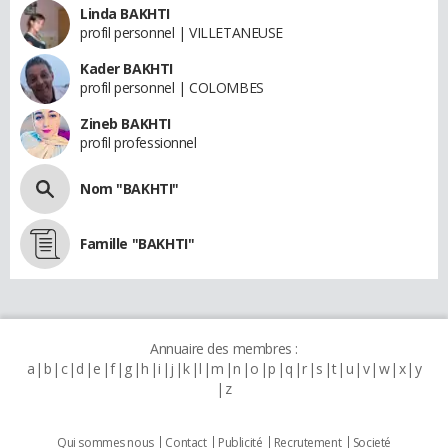
Linda BAKHTI
profil personnel | VILLETANEUSE
Kader BAKHTI
profil personnel | COLOMBES
Zineb BAKHTI
profil professionnel
Nom "BAKHTI"
Famille "BAKHTI"
Annuaire des membres :
a
b
c
d
e
f
g
h
i
j
k
l
m
n
o
p
q
r
s
t
u
v
w
x
y
z
Qui sommes nous
Contact
Publicité
Recrutement
Societé