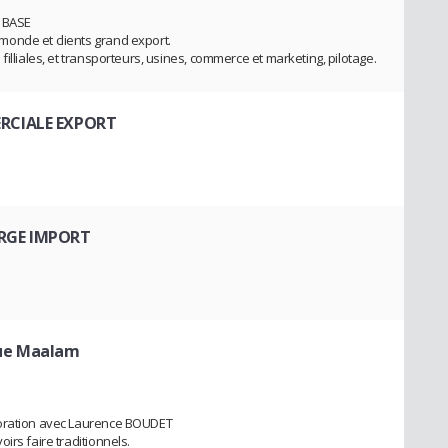
E BASE
onde et clients grand export.
illiales, et transporteurs, usines, commerce et marketing, pilotage.
RCIALE EXPORT
RGE IMPORT
que Maalam
boration avec Laurence BOUDET
irs faire traditionnels.