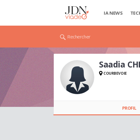
IA NEWS
TEC
Rechercher
Saadia CH
COURBEVOIE
Saadia CHIBANI
PROFIL