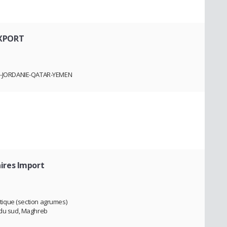
EXPORT
E-JORDANIE-QATAR-YEMEN
aires Import
xotique (section agrumes)
e du sud, Maghreb