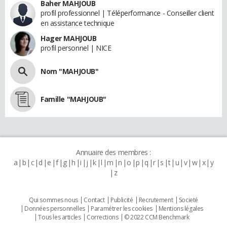
Baher MAHJOUB
profil professionnel | Téléperformance - Conseiller client
en assistance technique
Hager MAHJOUB
profil personnel | NICE
Nom "MAHJOUB"
Famille "MAHJOUB"
Annuaire des membres :
a
b
c
d
e
f
g
h
i
j
k
l
m
n
o
p
q
r
s
t
u
v
w
x
y
z
Qui sommes nous
Contact
Publicité
Recrutement
Societé
Données personnelles
Paramétrer les cookies
Mentions légales
Tous les articles
Corrections
© 2022 CCM Benchmark