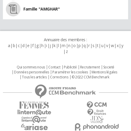
Famille "AMGHAR"
Annuaire des membres :
a
b
c
d
e
f
g
h
i
j
k
l
m
n
o
p
q
r
s
t
u
v
w
x
y
z
Qui sommes nous
Contact
Publicité
Recrutement
Societé
Données personnelles
Paramétrer les cookies
Mentions légales
Tous les articles
Corrections
© 2022 CCM Benchmark