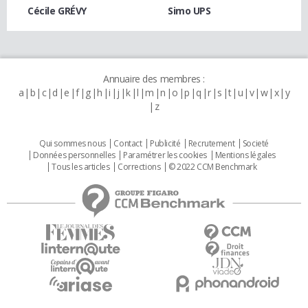
Cécile GRÉVY
Simo UPS
Annuaire des membres :
a
b
c
d
e
f
g
h
i
j
k
l
m
n
o
p
q
r
s
t
u
v
w
x
y
z
Qui sommes nous
Contact
Publicité
Recrutement
Societé
Données personnelles
Paramétrer les cookies
Mentions légales
Tous les articles
Corrections
© 2022 CCM Benchmark