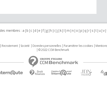
 des membres :
a
b
c
d
e
f
g
h
i
j
k
l
m
n
o
p
q
r
s
t
u
v
Recrutement
Societé
Données personnelles
Paramétrer les cookies
Mentions
© 2022 CCM Benchmark