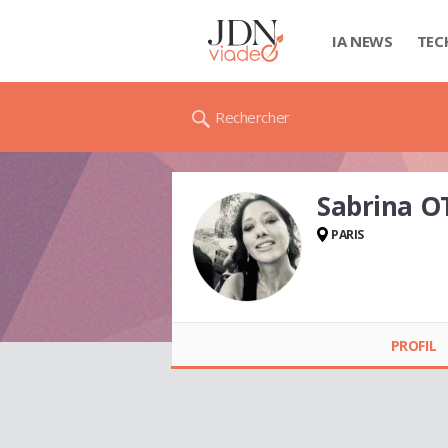
IA NEWS
TEC
Rechercher
Sabrina 
PARIS
Sabrina OTTOSSON
PROFIL