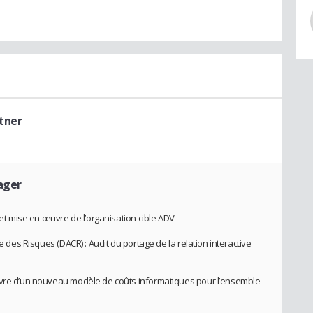
tner
ager
 et mise en œuvre de l’organisation cible ADV
le des Risques (DACR) : Audit du portage de la relation interactive
uvre d’un nouveau modèle de coûts informatiques pour l’ensemble