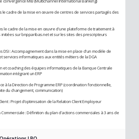
 convergence MIB (Multichannel International Banking)
s le cadre de la mise en œuvre de centres de services partagés des
ns le cadre de la mise en œuvre d'une plateforme de traitement à
nitiées sur bnpparibas.net et sur les sites des prescripteurs
ous DSI : Accompagnement dans la mise en place d'un modèle de
et services informatiques aux entités métiers de la DGA
n et coaching des équipes informatiques de la Banque Centrale
mation intégrant un ERP
ce à la Direction de Programme ERP (coordination fonctionnelle,
uite du changement, communication)
lient : Projet d’optimisation de la Relation Client Employeur
 Commerciale : Définition du plan d'actions commerciales à 3 ans de
 Opérations LBO