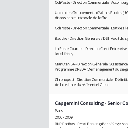
ColiPoste - Direction Commerciale : Accompag
Union des Groupements d’Achats Publics (UGA
disposition multicanale de l’offre
ColiPoste - Direction Commerciale : Etat des l
Bauche - Direction Générale / DSI : Audit du 
La Poste Courrier - Direction Client Entrepris
l’outil Trinity
Manutan SA - Direction Générale : Assistance 
Programme DREDA (Déménagement du siège so
Chronopost - Direction Commerciale : Défini
de la refonte du référentiel Client
Capgemini Consulting
- Senior C
Paris
2005 - 2009
BNP Paribas - Retail Banking (Paris/Kiev) :