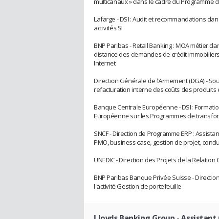
multicanaux » dans le cadre du Programme de
Lafarge - DSI : Audit et recommandations dan
activités SI
BNP Paribas - Retail Banking : MOA métier da
distance des demandes de crédit immobiliers i
Internet
Direction Générale de l’Armement (DGA) - S
refacturation interne des coûts des produits 
Banque Centrale Européenne - DSI : Formatio
Européenne sur les Programmes de transfor
SNCF - Direction de Programme ERP : Assistan
PMO, business case, gestion de projet, cond
UNEDIC - Direction des Projets de la Relation C
BNP Paribas Banque Privée Suisse - Direction
l'activité Gestion de portefeuille
Lloyds Banking Group
- Assistant