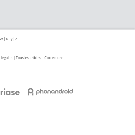
w
x
y
z
 légales
Tous les articles
Corrections