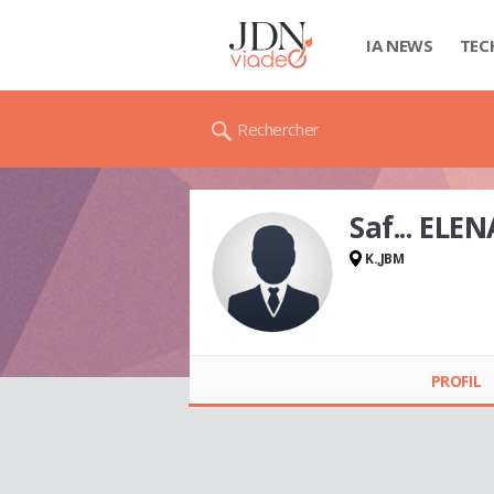
IA NEWS
TEC
Rechercher
Saf... ELEN
K.,JBM
Saf... ELENA
PROFIL