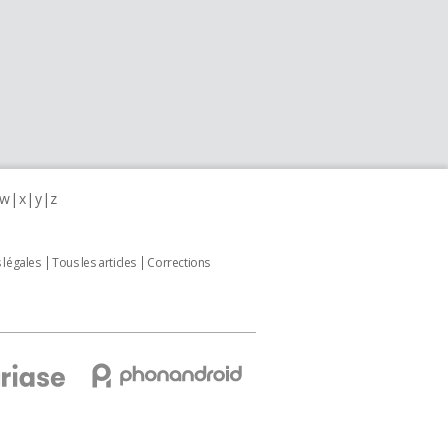
w
x
y
z
 légales
Tous les articles
Corrections