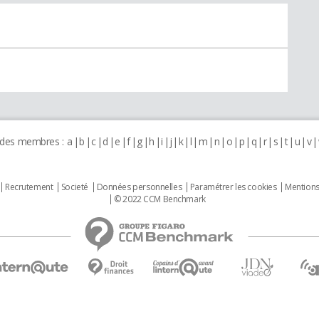
 des membres :
a
b
c
d
e
f
g
h
i
j
k
l
m
n
o
p
q
r
s
t
u
v
Recrutement
Societé
Données personnelles
Paramétrer les cookies
Mentions
© 2022 CCM Benchmark