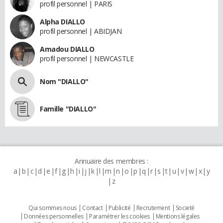
profil personnel | PARIS
Alpha DIALLO
profil personnel | ABIDJAN
Amadou DIALLO
profil personnel | NEWCASTLE
Nom "DIALLO"
Famille "DIALLO"
Annuaire des membres :
a
b
c
d
e
f
g
h
i
j
k
l
m
n
o
p
q
r
s
t
u
v
w
x
y
z
Qui sommes nous
Contact
Publicité
Recrutement
Societé
Données personnelles
Paramétrer les cookies
Mentions légales