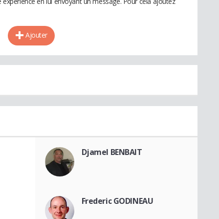
te expérience en lui envoyant un message. Pour cela ajoutez
Ajouter
Djamel BENBAIT
Frederic GODINEAU