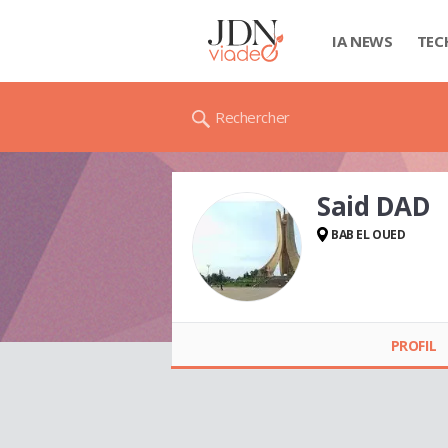
IA NEWS
TEC
Rechercher
Said DAD
BAB EL OUED
Said DAD
PROFIL