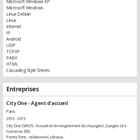
Microsoft Windows XP
Microsoft Windows
Linux Debian
Linux
Internet
IP
Android
UDP
TCP/IP
PABX
HTML
Cascading Style Sheets
Entreprises
City One
- Agent d'accueil
Paris
2012 - 2013
City One (SNCF) - Accueil et renseignement du voyageur, Garges-Lès-
Gonesse (95)
Points forts : relationnel, sérieux