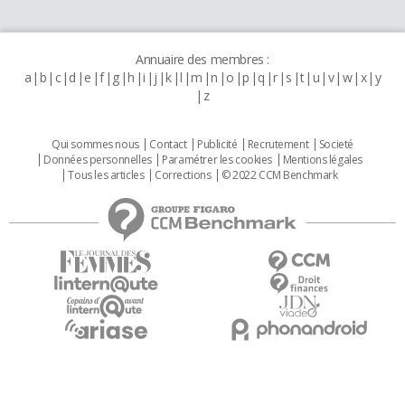
Annuaire des membres :
a
b
c
d
e
f
g
h
i
j
k
l
m
n
o
p
q
r
s
t
u
v
w
x
y
z
Qui sommes nous
Contact
Publicité
Recrutement
Societé
Données personnelles
Paramétrer les cookies
Mentions légales
Tous les articles
Corrections
© 2022 CCM Benchmark