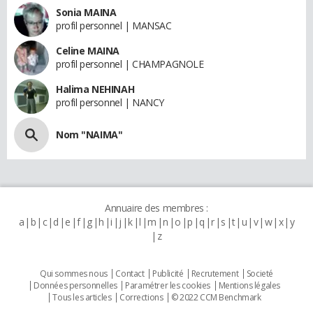
Sonia MAINA
profil personnel | MANSAC
Celine MAINA
profil personnel | CHAMPAGNOLE
Halima NEHINAH
profil personnel | NANCY
Nom "NAIMA"
Annuaire des membres :
a
b
c
d
e
f
g
h
i
j
k
l
m
n
o
p
q
r
s
t
u
v
w
x
y
z
Qui sommes nous
Contact
Publicité
Recrutement
Societé
Données personnelles
Paramétrer les cookies
Mentions légales
Tous les articles
Corrections
© 2022 CCM Benchmark