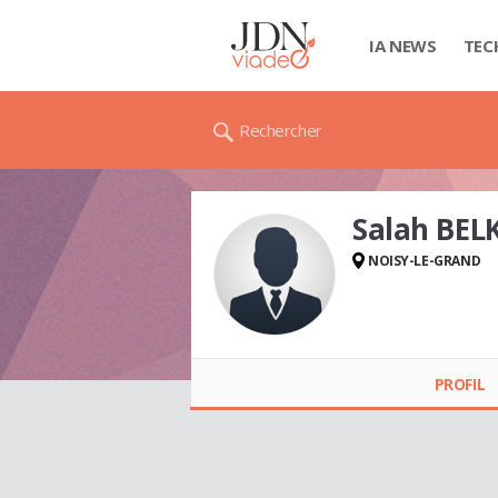
IA NEWS
TEC
Rechercher
Salah BEL
NOISY-LE-GRAND
Salah BELKASMI
PROFIL