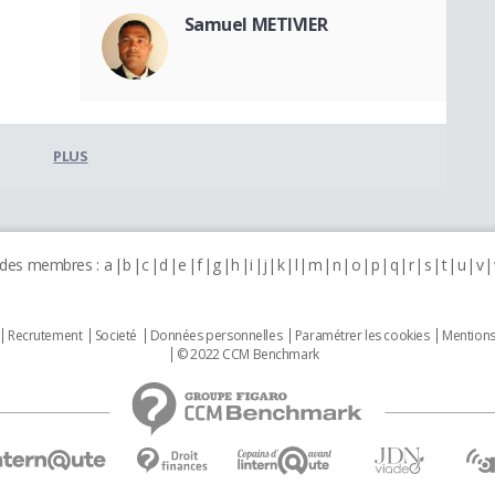
Samuel METIVIER
PLUS
 des membres :
a
b
c
d
e
f
g
h
i
j
k
l
m
n
o
p
q
r
s
t
u
v
Recrutement
Societé
Données personnelles
Paramétrer les cookies
Mentions
© 2022 CCM Benchmark