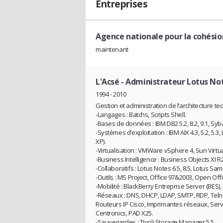
Entreprises
Agence nationale pour la cohésion
maintenant
L'Acsé
- Administrateur Lotus No
1994 - 2010
Gestion et administration de l’architecture t
-Langages : Batchs, Scripts Shell.
-Bases de données : IBM DB2 5.2, 8.2, 9.1, Sy
-Systèmes d’exploitation : IBM AIX 4.3, 5.2, 5.
XP).
-Virtualisation : VMWare vSphere 4, Sun Virtua
-Business Intelligence : Business Objects XI 
-Collaboratifs : Lotus Notes 6.5, 8.5, Lotus S
-Outils : MS Project, Office 97&2003, Open Off
-Mobilité : BlackBerry Entreprise Server (BES),
-Réseaux : DNS, DHCP, LDAP, SMTP, RDP, Telnet
Routeurs IP Cisco, Imprimantes réseaux, Serv
Centronics, PAD X25.
-Sauvegardes : Tivoli Storage Manager 5.5.