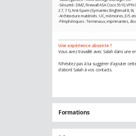
-Sécurité : DMZ, Firewall ASA Cisco 5510, VPN 
2.7, 7.1), Anti-Spam (Symantec Brightmail 8, 9).
-Architecture matériels : UC, mémoires, E/S etc.
-Périphériques : Terminaux, imprimantes, disq
Une expérience absente ?
Vous avez travaillé avec Salah dans une en
N'hésitez pas à lui suggérer d'ajouter cet
d'abord Salah à vos contacts.
Formations