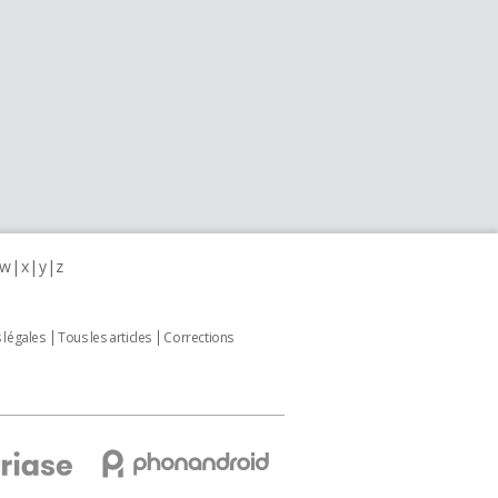
w
x
y
z
 légales
Tous les articles
Corrections