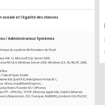
 sociale et l'égalité des chances
tes / Administrateur Systèmes
echnique du système d’information de l’Acsé.
base ASE 12, Microsoft SQL Server 2005.
3, Linux RE3 & 4, Windows Server 2003, Windows (3.X, 95, 98, NT, 2000,
l Box.
R2, Talend Open Studio.
ametime 8 & Quick'R 8, WebSphere Portal v6.1,
ice, Ghost, InstallShield Express…
 Lotus Notes Traveler 8.5.1 (iPhone).
, FTP... VPN/SSL, TCP/IP, Ethernet, AppleTalk, Switchs Ethernet,
eurs d’impression, X25, Transpac, NUMERIS, Jonctions V24, RS232C,