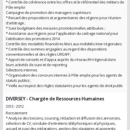
* Contrôle de cohérence entre les offres et le référentiel des métiers de
Pôle emploi
Campagne de promotion des managers supérieurs
* Recueil des propositions et argumentaires des régions pour réunion
d'arbitrage ;
* Suivi budgétaire des mesures promotionnelles attribuées ;
* Assistance aux régions pour l'application du cadrage national pour
l'attribution des promotions 2014
Contrôle des modalités financières liées aux mobilités inter-régionales
* Contrôle des sommes engagées au regard des dispositions
conventionnelles et des règles URSAFF ;
* Apport de conseils et d'appui auprès du réseau RH régional dans
leurs activités de suivi et de reporting
Sélections internes
* Organisation des concours internes à Pôle emploi pour les agents de
statuts publics ;
* Veille au respect des règles statutaires pour les agents de droit public
DIVERSEY
- Chargée de Ressources Humaines
2012 - 2012
Recrutement
* Analyse des besoins, sourcing, rédaction et diffusion des annonces,
sélection de CV, conduite d'entretiens téléphoniques et physiques,
accueil et suivi des intégrations, gestion des stagiaires et apprentis.