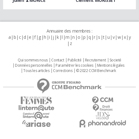
Julien ▲MORICE
Clément MORISSET
Annuaire des membres :
a
b
c
d
e
f
g
h
i
j
k
l
m
n
o
p
q
r
s
t
u
v
w
x
y
z
Qui sommes nous
Contact
Publicité
Recrutement
Societé
Données personnelles
Paramétrer les cookies
Mentions légales
Tous les articles
Corrections
© 2022 CCM Benchmark