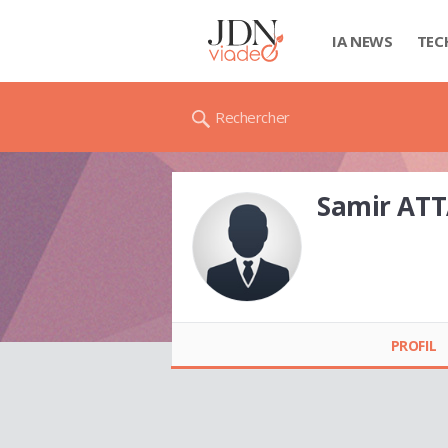
IA NEWS
TEC
Rechercher
Samir AT
Samir ATTALAH
PROFIL