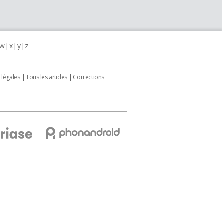
w
x
y
z
 légales
Tous les articles
Corrections