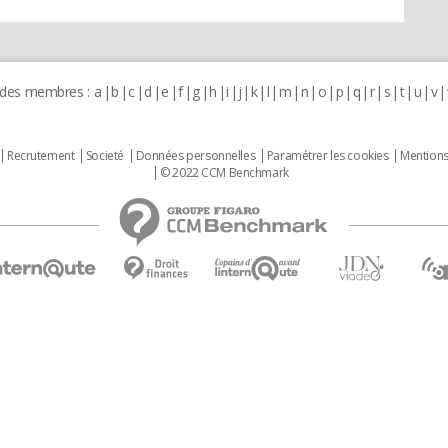
 des membres :
a
b
c
d
e
f
g
h
i
j
k
l
m
n
o
p
q
r
s
t
u
v
Recrutement
Societé
Données personnelles
Paramétrer les cookies
Mentions
© 2022 CCM Benchmark