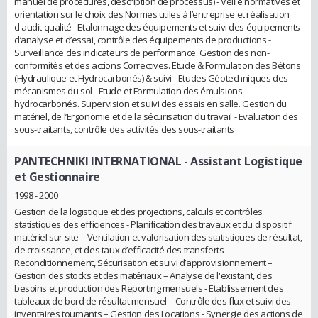
manuel de procédures, description de processus) - Veille normatives et
orientation sur le choix des Normes utiles à l’entreprise et réalisation
d'audit qualité - Etalonnage des équipements et suivi des équipements
d’analyse et d’essai, contrôle des équipements de productions -
Surveillance des indicateurs de performance. Gestion des non-
conformités et des actions Correctives. Etude & Formulation des Bétons
(Hydraulique et Hydrocarbonés) & suivi - Etudes Géotechniques des
mécanismes du sol - Etude et Formulation des émulsions
hydrocarbonés. Supervision et suivi des essais en salle. Gestion du
matériel, de l’Ergonomie et de la sécurisation du travail - Evaluation des
sous-traitants, contrôle des activités des sous-traitants
PANTECHNIKI INTERNATIONAL
- Assistant Logistique
et Gestionnaire
1998 - 2000
Gestion de la logistique et des projections, calculs et contrôles
statistiques des efficiences - Planification des travaux et du dispositif
matériel sur site – Ventilation et valorisation des statistiques de résultat,
de croissance, et des taux d’efficacité des transferts –
Reconditionnement, Sécurisation et suivi d’approvisionnement –
Gestion des stocks et des matériaux – Analyse de l'existant, des
besoins et production des Reporting mensuels - Etablissement des
tableaux de bord de résultat mensuel – Contrôle des flux et suivi des
inventaires tournants – Gestion des Locations - Synergie des actions de