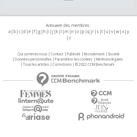
Annuaire des membres :
a
b
c
d
e
f
g
h
i
j
k
l
m
n
o
p
q
r
s
t
u
v
w
x
y
z
Qui sommes nous
Contact
Publicité
Recrutement
Societé
Données personnelles
Paramétrer les cookies
Mentions légales
Tous les articles
Corrections
© 2022 CCM Benchmark