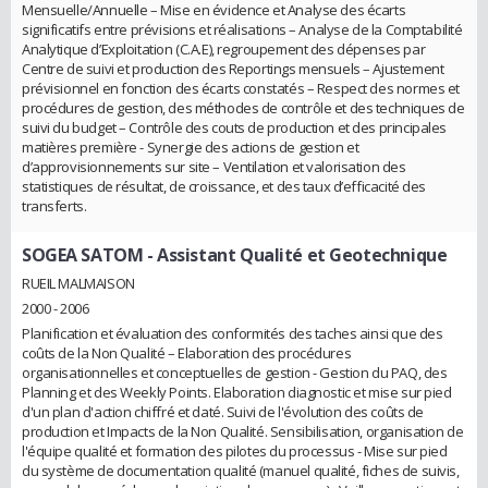
Mensuelle/Annuelle – Mise en évidence et Analyse des écarts
significatifs entre prévisions et réalisations – Analyse de la Comptabilité
Analytique d’Exploitation (C.A.E), regroupement des dépenses par
Centre de suivi et production des Reportings mensuels – Ajustement
prévisionnel en fonction des écarts constatés – Respect des normes et
procédures de gestion, des méthodes de contrôle et des techniques de
suivi du budget – Contrôle des couts de production et des principales
matières première - Synergie des actions de gestion et
d’approvisionnements sur site – Ventilation et valorisation des
statistiques de résultat, de croissance, et des taux d’efficacité des
transferts.
SOGEA SATOM
- Assistant Qualité et Geotechnique
RUEIL MALMAISON
2000 - 2006
Planification et évaluation des conformités des taches ainsi que des
coûts de la Non Qualité – Elaboration des procédures
organisationnelles et conceptuelles de gestion - Gestion du PAQ, des
Planning et des Weekly Points. Elaboration diagnostic et mise sur pied
d'un plan d'action chiffré et daté. Suivi de l'évolution des coûts de
production et Impacts de la Non Qualité. Sensibilisation, organisation de
l'équipe qualité et formation des pilotes du processus - Mise sur pied
du système de documentation qualité (manuel qualité, fiches de suivis,