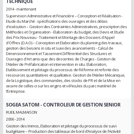
TECHNIQUE
2014 - maintenant
Supervision Administrative et Financière – Conception et Réalisation -
Etude du Marché : spécifications des ouvrages et des délais
d'exécution – Gestion des Contraintes Administratives, prescription des
Méthodes et Organisation - Elaboration du budget, des Devis et Etude
des Prix Nouveau - Traitement et Montage des Dossiers d'Appel
d'Offres (D.A.O) – Conception et Elaboration du planning des travaux,
gestion des besoins in situ et suivi des avancements - Calcul de
Dimensionnement et Tassement Différentiel des Structures et
Ouvrages d'Art ainsi que des descentes de Charges - Gestion de
l'Atelier de Préfabrication et intervention in situ. Elaboration,
Etablissement et pilotage du processus de Réforme et refonte des
ressources quantitatives et qualitative. Gestion de l’Atelier Mécanique,
de la Logistique, des commandes, des stocks de PR et de la Mise en
œuvre de celles-ci sur les engins et véhicules du parc matériel de
l’Entreprise.
SOGEA SATOM
- CONTROLEUR DE GESTION SENIOR
RUEIL MALMAISON
2006 - 2014
Gestion des Immos, Elaboration et pilotage du processus de suivi
budgétaire – Production des tableaux de bord d’Analyse de l’Activité