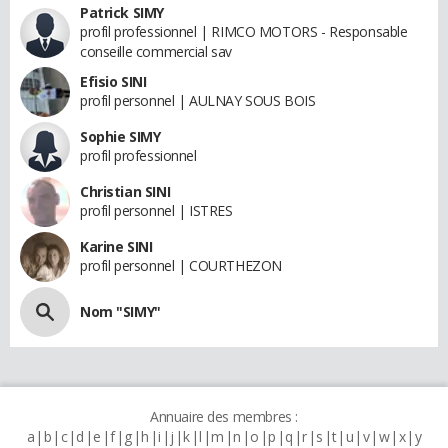
Patrick SIMY
profil professionnel | RIMCO MOTORS - Responsable
conseille commercial sav
Efisio SINI
profil personnel | AULNAY SOUS BOIS
Sophie SIMY
profil professionnel
Christian SINI
profil personnel | ISTRES
Karine SINI
profil personnel | COURTHEZON
Nom "SIMY"
Annuaire des membres :
a
b
c
d
e
f
g
h
i
j
k
l
m
n
o
p
q
r
s
t
u
v
w
x
y