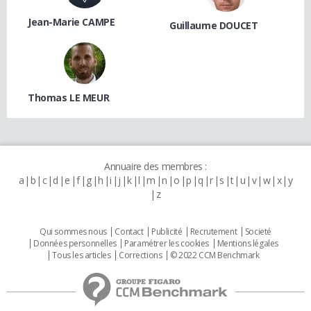
Jean-Marie CAMPE
Guillaume DOUCET
Thomas LE MEUR
Annuaire des membres :
a
b
c
d
e
f
g
h
i
j
k
l
m
n
o
p
q
r
s
t
u
v
w
x
y
z
Qui sommes nous
Contact
Publicité
Recrutement
Societé
Données personnelles
Paramétrer les cookies
Mentions légales
Tous les articles
Corrections
© 2022 CCM Benchmark