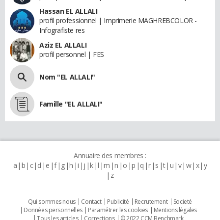
Hassan EL ALLALI
profil professionnel | Imprimerie MAGHREBCOLOR -
Infografiste res
Aziz EL ALLALI
profil personnel | FES
Nom "EL ALLALI"
Famille "EL ALLALI"
Annuaire des membres :
a
b
c
d
e
f
g
h
i
j
k
l
m
n
o
p
q
r
s
t
u
v
w
x
y
z
Qui sommes nous
Contact
Publicité
Recrutement
Societé
Données personnelles
Paramétrer les cookies
Mentions légales
Tous les articles
Corrections
© 2022 CCM Benchmark