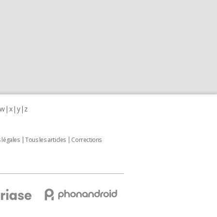
w
x
y
z
 légales
Tous les articles
Corrections