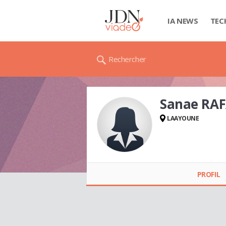
IA NEWS
TEC
Rechercher
Sanae RAF
LAAYOUNE
Sanae RAFAI
PROFIL