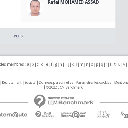
Rafai MOHAMED ASSAD
PLUS
 des membres :
a
b
c
d
e
f
g
h
i
j
k
l
m
n
o
p
q
r
s
t
u
v
Recrutement
Societé
Données personnelles
Paramétrer les cookies
Mentions
© 2022 CCM Benchmark