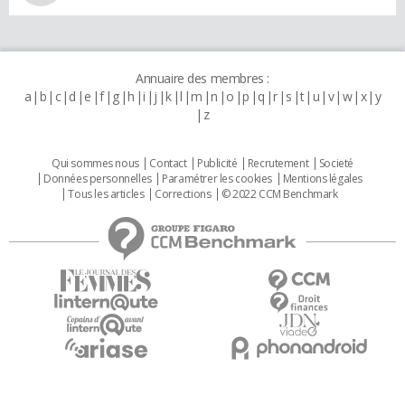
Annuaire des membres :
a
b
c
d
e
f
g
h
i
j
k
l
m
n
o
p
q
r
s
t
u
v
w
x
y
z
Qui sommes nous
Contact
Publicité
Recrutement
Societé
Données personnelles
Paramétrer les cookies
Mentions légales
Tous les articles
Corrections
© 2022 CCM Benchmark