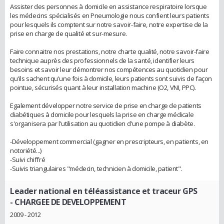
Assister des personnes à domicile en assistance respiratoire lorsque
les médecins spécialisés en Pneumologie nous confient leurs patients
pour lesquels ils comptent sur notre savoir-faire, notre expertise de la
prise en charge de qualité et sur-mesure.
Faire connaitre nos prestations, notre charte qualité, notre savoir-faire
technique auprès des professionnels de la santé, identifier leurs
besoins et savoir leur démontrer nos compétences au quotidien pour
qu'ils sachent qu'une fois à domicile, leurs patients sont suivis de façon
pointue, sécurisés quant à leur installation machine (O2, VNI, PPC).
Egalement développer notre service de prise en charge de patients
diabétiques à domicile pour lesquels la prise en charge médicale
s'organisera par l'utilisation au quotidien d'une pompe à diabète.
-Développement commercial (gagner en prescripteurs, en patients, en
notoriété...)
-Suivi chiffré
-Suivis triangulaires "médecin, technicien à domicile, patient".
Leader national en téléassistance et traceur GPS
- CHARGEE DE DEVELOPPEMENT
2009 - 2012