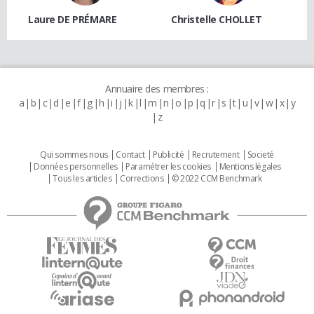
Laure DE PRÉMARE
Christelle CHOLLET
Annuaire des membres :
a
b
c
d
e
f
g
h
i
j
k
l
m
n
o
p
q
r
s
t
u
v
w
x
y
z
Qui sommes nous
Contact
Publicité
Recrutement
Societé
Données personnelles
Paramétrer les cookies
Mentions légales
Tous les articles
Corrections
© 2022 CCM Benchmark