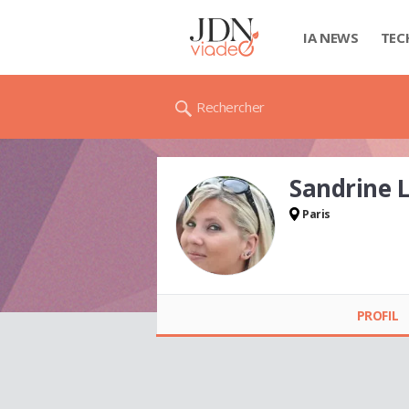
IA NEWS
TEC
Rechercher
Sandrine 
Paris
Sandrine LEPETIT
PROFIL