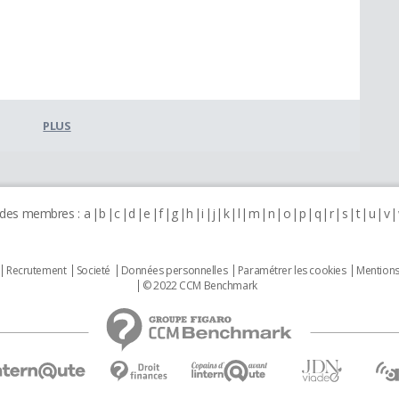
PLUS
 des membres :
a
b
c
d
e
f
g
h
i
j
k
l
m
n
o
p
q
r
s
t
u
v
Recrutement
Societé
Données personnelles
Paramétrer les cookies
Mentions
© 2022 CCM Benchmark