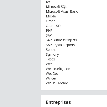
IWS
Microsoft SQL
Microsoft Visual Basic
Mobile
Oracle
Oracle SQL
PHP
SAP
SAP BusinessObjects
SAP Crystal Reports
Sencha
Symfony
Typo3
Web
Web Intelligence
WebDev
Windev
WinDev Mobile
Entreprises