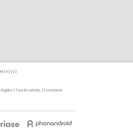
w
x
y
z
 légales
Tous les articles
Corrections