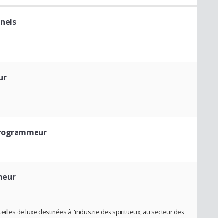
nnels
ur
Programmeur
meur
illes de luxe destinées à l'industrie des spiritueux, au secteur des