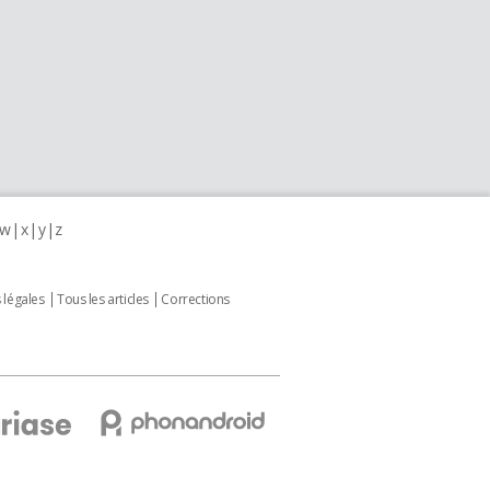
w
x
y
z
 légales
Tous les articles
Corrections