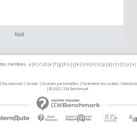
PLUS
 des membres :
a
b
c
d
e
f
g
h
i
j
k
l
m
n
o
p
q
r
s
t
u
v
Recrutement
Societé
Données personnelles
Paramétrer les cookies
Mentions
© 2022 CCM Benchmark