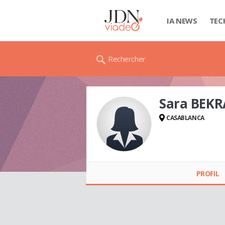
IA NEWS
TEC
Rechercher
Sara BEK
CASABLANCA
Sara BEKRAOUI
PROFIL