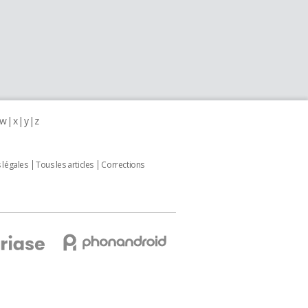
w
x
y
z
 légales
Tous les articles
Corrections