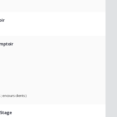
oir
omptoir
; encours clients )
 Stage