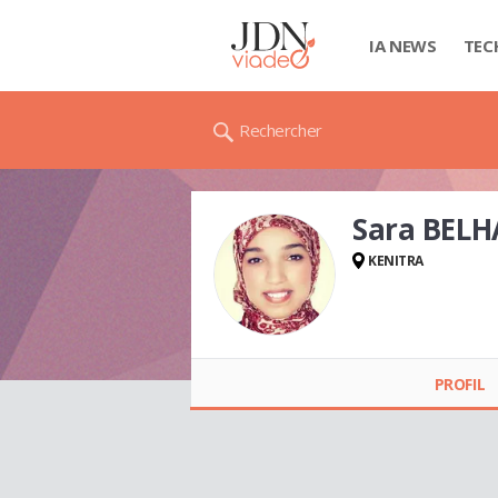
IA NEWS
TEC
Rechercher
Sara BEL
KENITRA
Sara BELHATTAB
PROFIL