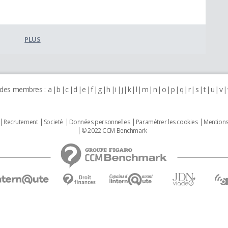
PLUS
 des membres :
a
b
c
d
e
f
g
h
i
j
k
l
m
n
o
p
q
r
s
t
u
v
Recrutement
Societé
Données personnelles
Paramétrer les cookies
Mentions
© 2022 CCM Benchmark