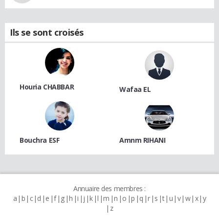
Ils se sont croisés
Houria CHABBAR
Wafaa EL
Bouchra ESF
Amnm RIHANI
Annuaire des membres :
a
b
c
d
e
f
g
h
i
j
k
l
m
n
o
p
q
r
s
t
u
v
w
x
y
z