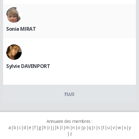
Sonia MIRAT
Sylvie DAVENPORT
PLUS
Annuaire des membres :
a
b
c
d
e
f
g
h
i
j
k
l
m
n
o
p
q
r
s
t
u
v
w
x
y
z