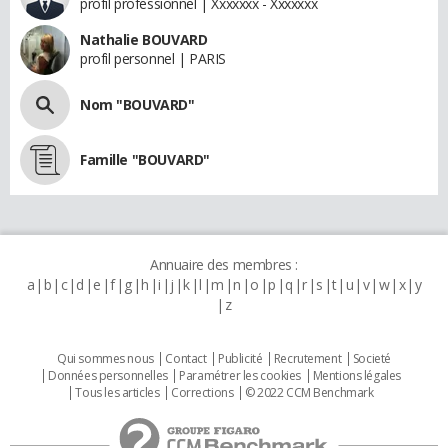
profil professionnel | Xxxxxxx - Xxxxxxx
Nathalie BOUVARD
profil personnel | PARIS
Nom "BOUVARD"
Famille "BOUVARD"
Annuaire des membres :
a
b
c
d
e
f
g
h
i
j
k
l
m
n
o
p
q
r
s
t
u
v
w
x
y
z
Qui sommes nous
Contact
Publicité
Recrutement
Societé
Données personnelles
Paramétrer les cookies
Mentions légales
Tous les articles
Corrections
© 2022 CCM Benchmark