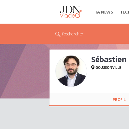
IA NEWS
TEC
Rechercher
Sébastien
GOUSSONVILLE
Sébastien BORRAS
PROFIL