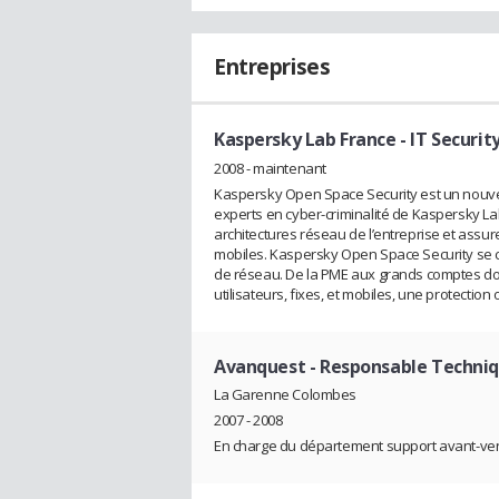
Entreprises
Kaspersky Lab France
- IT Securit
2008 - maintenant
Kaspersky Open Space Security est un nouve
experts en cyber-criminalité de Kaspersky Lab
architectures réseau de l’entreprise et assure
mobiles. Kaspersky Open Space Security se 
de réseau. De la PME aux grands comptes dot
utilisateurs, fixes, et mobiles, une protection 
Avanquest
- Responsable Techniq
La Garenne Colombes
2007 - 2008
En charge du département support avant-ve