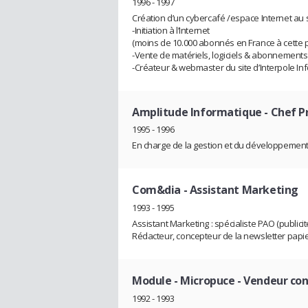
1996 - 1997
Création d’un cybercafé /espace Internet au
-Initiation à l’Internet
(moins de 10.000 abonnés en France à cette 
-Vente de matériels, logiciels & abonnements l
-Créateur & webmaster du site d’Interpole In
Amplitude Informatique
- Chef P
1995 - 1996
En charge de la gestion et du développement du
Com&dia
- Assistant Marketing
1993 - 1995
Assistant Marketing : spécialiste PAO (publici
Rédacteur, concepteur de la newsletter papier
Module - Micropuce
- Vendeur con
1992 - 1993