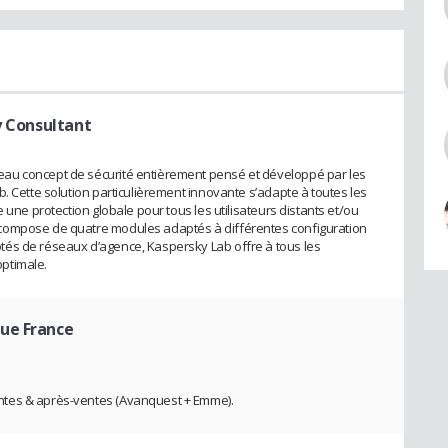
y Consultant
au concept de sécurité entièrement pensé et développé par les
. Cette solution particulièrement innovante s’adapte à toutes les
 une protection globale pour tous les utilisateurs distants et/ou
compose de quatre modules adaptés à différentes configuration
és de réseaux d’agence, Kaspersky Lab offre à tous les
optimale.
ue France
ntes & après-ventes (Avanquest + Emme).