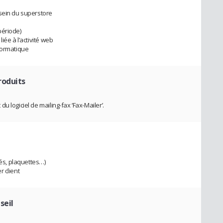
 sein du superstore
période)
iée à l’activité web
formatique
roduits
 logiciel de mailing-fax ‘Fax-Mailer’.
tés, plaquettes…)
 client
seil