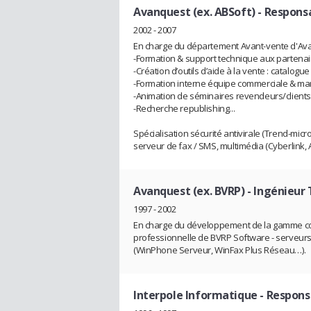
Avanquest (ex. ABSoft)
- Respons
2002 - 2007
En charge du département Avant-vente d'Av
-Formation & support technique aux partenair
-Création d’outils d’aide à la vente : catalog
-Formation interne équipe commerciale & ma
-Animation de séminaires revendeurs/clients
-Recherche republishing...
Spécialisation sécurité antivirale (Trend-micr
serveur de fax / SMS, multimédia (Cyberlink, 
Avanquest (ex. BVRP)
- Ingénieur
1997 - 2002
En charge du développement de la gamme 
professionnelle de BVRP Software - serveurs
(WinPhone Serveur, WinFax Plus Réseau…).
Interpole Informatique
- Respons