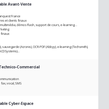
able Avant-Vente
anquest France
es et clients finaux
ue multimédia, démos Flash, support de cours, e-learning…
rketing
 finaux
o), sauvegarde (Acronis), OCR-PDF (Abbyy), e-learning (Techsmith),
ACDSystems)...
 Technico-Commercial
communication
 fax, vocal, SMS
able Cyber-Espace