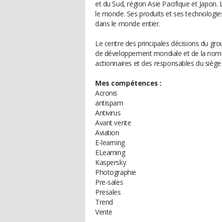
et du Sud, région Asie Pacifique et Japon
le monde. Ses produits et ses technologies 
dans le monde entier.
Le centre des principales décisions du grou
de développement mondiale et de la nomi
actionnaires et des responsables du siège 
Mes compétences :
Acronis
antispam
Antivirus
Avant vente
Aviation
E-learning
ELearning
Kaspersky
Photographie
Pre-sales
Presales
Trend
Vente