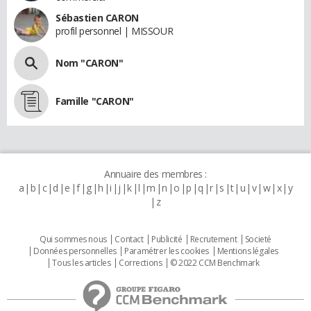
Sébastien CARON
profil personnel | MISSOUR
Nom "CARON"
Famille "CARON"
Annuaire des membres :
a
b
c
d
e
f
g
h
i
j
k
l
m
n
o
p
q
r
s
t
u
v
w
x
y
z
Qui sommes nous
Contact
Publicité
Recrutement
Societé
Données personnelles
Paramétrer les cookies
Mentions légales
Tous les articles
Corrections
© 2022 CCM Benchmark