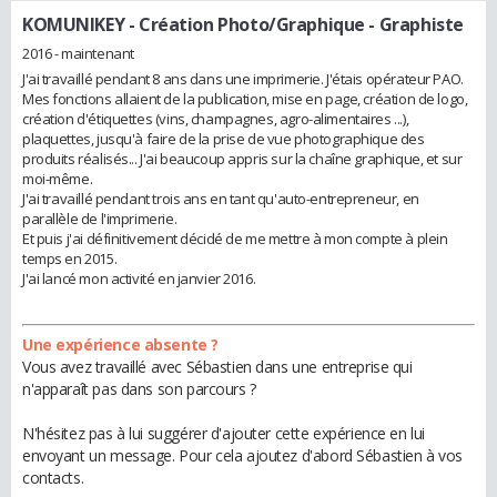
KOMUNIKEY - Création Photo/Graphique
- Graphiste
2016 - maintenant
J'ai travaillé pendant 8 ans dans une imprimerie. J'étais opérateur PAO.
Mes fonctions allaient de la publication, mise en page, création de logo,
création d'étiquettes (vins, champagnes, agro-alimentaires ...),
plaquettes, jusqu'à faire de la prise de vue photographique des
produits réalisés... J'ai beaucoup appris sur la chaîne graphique, et sur
moi-même.
J'ai travaillé pendant trois ans en tant qu'auto-entrepreneur, en
parallèle de l'imprimerie.
Et puis j'ai définitivement décidé de me mettre à mon compte à plein
temps en 2015.
J'ai lancé mon activité en janvier 2016.
Une expérience absente ?
Vous avez travaillé avec Sébastien dans une entreprise qui
n'apparaît pas dans son parcours ?
N'hésitez pas à lui suggérer d'ajouter cette expérience en lui
envoyant un message. Pour cela ajoutez d'abord Sébastien à vos
contacts.