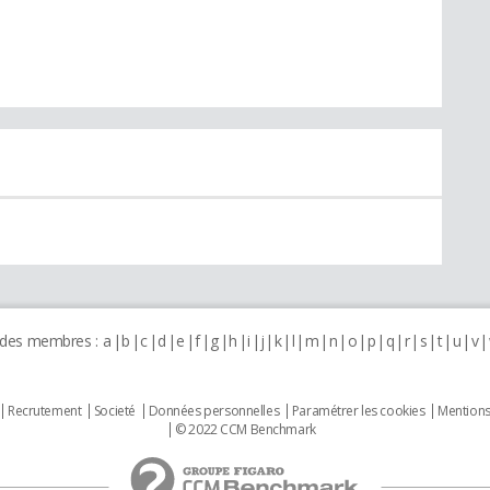
 des membres :
a
b
c
d
e
f
g
h
i
j
k
l
m
n
o
p
q
r
s
t
u
v
Recrutement
Societé
Données personnelles
Paramétrer les cookies
Mentions
© 2022 CCM Benchmark