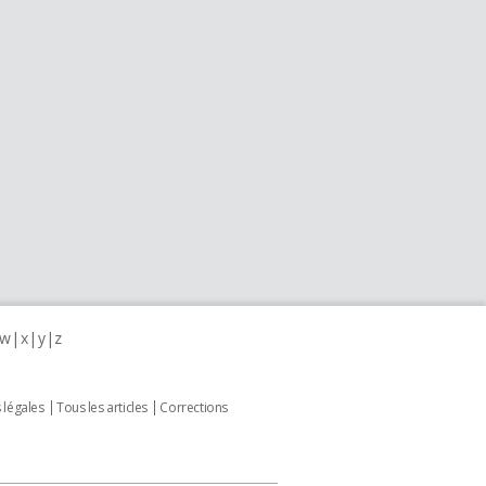
w
x
y
z
 légales
Tous les articles
Corrections