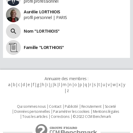
profil professionnel
Aurélie LORTHIOIS
profil personnel | PARIS
Nom "LORTHIOIS"
Famille "LORTHIOIS"
Annuaire des membres :
a
b
c
d
e
f
g
h
i
j
k
l
m
n
o
p
q
r
s
t
u
v
w
x
y
z
Qui sommes nous
Contact
Publicité
Recrutement
Societé
Données personnelles
Paramétrer les cookies
Mentions légales
Tous les articles
Corrections
© 2022 CCM Benchmark