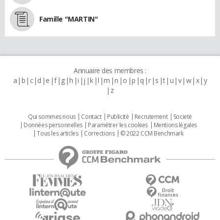
Famille "MARTIN"
Annuaire des membres :
a
b
c
d
e
f
g
h
i
j
k
l
m
n
o
p
q
r
s
t
u
v
w
x
y
z
Qui sommes nous
Contact
Publicité
Recrutement
Societé
Données personnelles
Paramétrer les cookies
Mentions légales
Tous les articles
Corrections
© 2022 CCM Benchmark