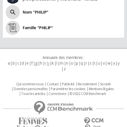
Nom "PHILIP"
Famille "PHILIP"
Annuaire des membres :
a
b
c
d
e
f
g
h
i
j
k
l
m
n
o
p
q
r
s
t
u
v
w
x
y
z
Qui sommes nous
Contact
Publicité
Recrutement
Societé
Données personnelles
Paramétrer les cookies
Mentions légales
Tous les articles
Corrections
© 2022 CCM Benchmark