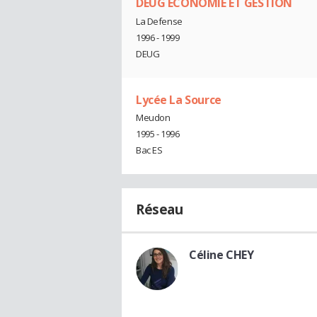
DEUG ECONOMIE ET GESTION
La Defense
1996 - 1999
DEUG
Lycée La Source
Meudon
1995 - 1996
Bac ES
Réseau
Céline CHEY