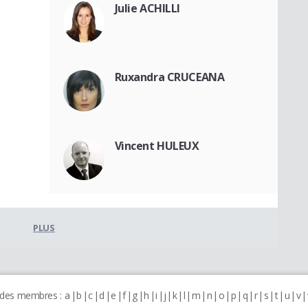
Julie ACHILLI
Ruxandra CRUCEANA
Vincent HULEUX
PLUS
 des membres :
a
b
c
d
e
f
g
h
i
j
k
l
m
n
o
p
q
r
s
t
u
v