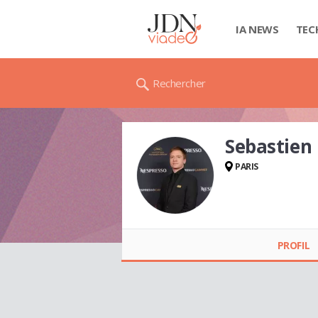
IA NEWS
TEC
Rechercher
Sebastien
PARIS
Sebastien ROLLEY
PROFIL