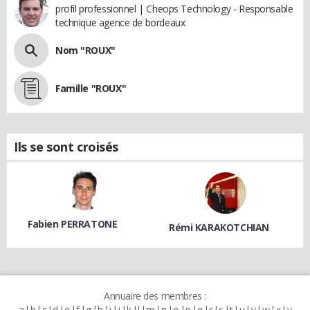
profil professionnel | Cheops Technology - Responsable
technique agence de bordeaux
Nom "ROUX"
Famille "ROUX"
Ils se sont croisés
Fabien PERRATONE
Rémi KARAKOTCHIAN
Annuaire des membres :
a
b
c
d
e
f
g
h
i
j
k
l
m
n
o
p
q
r
s
t
u
v
w
x
y