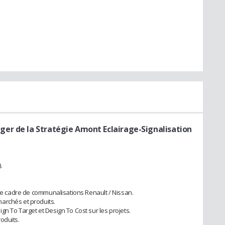
ger de la Stratégie Amont Eclairage-Signalisation
.
 le cadre de communalisations Renault / Nissan.
archés et produits.
n To Target et Design To Cost sur les projets.
oduits.