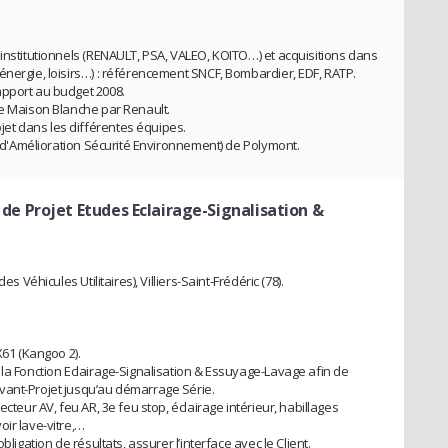
 institutionnels (RENAULT, PSA, VALEO, KOITO…) et acquisitions dans
énergie, loisirs…) : référencement SNCF, Bombardier, EDF, RATP.
apport au budget 2008.
de Maison Blanche par Renault.
et dans les différentes équipes.
el d'Amélioration Sécurité Environnement) de Polymont.
 de Projet Etudes Eclairage-Signalisation &
s Véhicules Utilitaires), Villiers-Saint-Frédéric (78).
X61 (Kangoo 2).
 la Fonction Eclairage-Signalisation & Essuyage-Lavage afin de
vant-Projet jusqu’au démarrage Série.
ecteur AV, feu AR, 3e feu stop, éclairage intérieur, habillages
ir lave-vitre,…
bligation de résultats, assurer l’interface avec le Client.