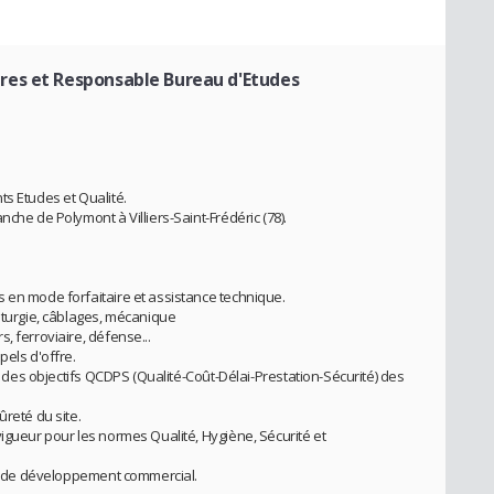
ires et Responsable Bureau d'Etudes
ts Etudes et Qualité.
che de Polymont à Villiers-Saint-Frédéric (78).
 en mode forfaitaire et assistance technique.
asturgie, câblages, mécanique
, ferroviaire, défense...
pels d'offre.
te des objectifs QCDPS (Qualité-Coût-Délai-Prestation-Sécurité) des
ûreté du site.
igueur pour les normes Qualité, Hygiène, Sécurité et
lan de développement commercial.