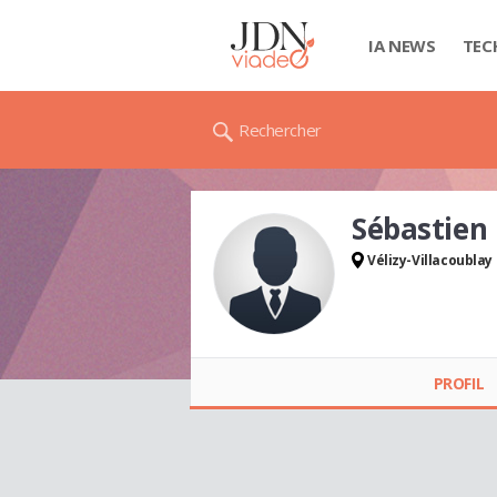
IA NEWS
TEC
Rechercher
Sébastien
Vélizy-Villacoublay
Sébastien ROUX
PROFIL