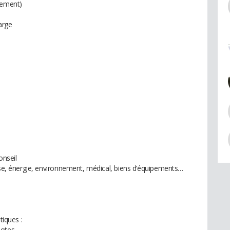
gement)
arge
onseil
ense, énergie, environnement, médical, biens d’équipements…
tiques :
otes.