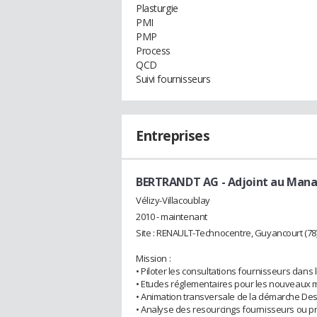
Plasturgie
PMI
PMP
Process
QCD
Suivi fournisseurs
Entreprises
BERTRANDT AG
- Adjoint au Mana
Vélizy-Villacoublay
2010 - maintenant
Site : RENAULT-Technocentre, Guyancourt (78)
Mission :
• Piloter les consultations fournisseurs dans
• Etudes réglementaires pour les nouveaux m
• Animation transversale de la démarche Desig
• Analyse des resourcings fournisseurs ou pr