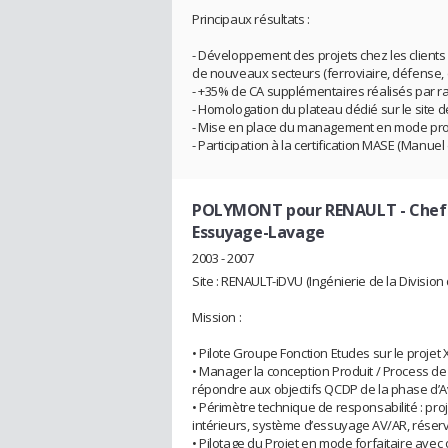
Principaux résultats :
- Développement des projets chez les clients
de nouveaux secteurs (ferroviaire, défense, 
- +35% de CA supplémentaires réalisés par r
- Homologation du plateau dédié sur le site 
- Mise en place du management en mode proj
- Participation à la certification MASE (Manu
POLYMONT pour RENAULT
- Chef
Essuyage-Lavage
2003 - 2007
Site : RENAULT-iDVU (Ingénierie de la Division de
Mission :
• Pilote Groupe Fonction Etudes sur le projet 
• Manager la conception Produit / Process de
répondre aux objectifs QCDP de la phase d’A
• Périmètre technique de responsabilité : proj
intérieurs, système d’essuyage AV/AR, réservo
• Pilotage du Projet en mode forfaitaire avec o