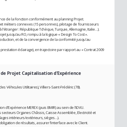
ence de la Fonction conformément au planning Projet.
t métiers connexes (15 personnes), pilotage de fournisseurs
’étranger : République Tchèque, Turquie, Allemagne, Italie…).
jet jusqu’au RO, rompu à la logique « Design To Cost ».
production, et de la convergence de la conformité jusqu’au
 prestation éclairage), en trajectoire par rapport au « Contrat 2009
 de Projet Capitalisation d'Expérience
s Véhicules Utilitaires), Villiers-Saint-Frédéric (78).
ation d’Expérience MEREX (puis BMIR) au sein de l’iDVU.
s secteurs Organes Châssis, Caisse Assemblée, Electricité et
ages intérieurs/extérieurs, sièges…).
bligation de résultats, assurer l’interface avec le Client.