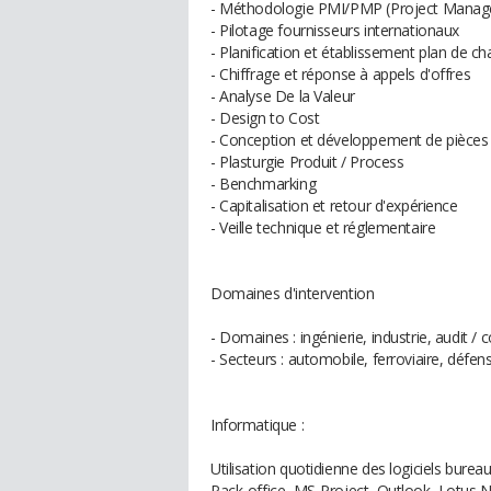
- Méthodologie PMI/PMP (Project Mana
- Pilotage fournisseurs internationaux
- Planification et établissement plan de ch
- Chiffrage et réponse à appels d'offres
- Analyse De la Valeur
- Design to Cost
- Conception et développement de pièces
- Plasturgie Produit / Process
- Benchmarking
- Capitalisation et retour d'expérience
- Veille technique et réglementaire
Domaines d'intervention
- Domaines : ingénierie, industrie, audit / c
- Secteurs : automobile, ferroviaire, déf
Informatique :
Utilisation quotidienne des logiciels bureau
Pack-office, MS-Project, Outlook, Lotus N