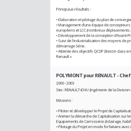
Principaux résultats :
• Elaboration et pilotage du plan de converg
• Management d’une équipe de concepteurs e
européens et LCC (nombreux déplacements à l
• Développement de la conception d’Avant-Pro
• Suivi de l’industrialisation des moyens de 
démarrage Série.
• Atteinte des objectifs QCDP (Best in class en
Renault ».
POLYMONT pour RENAULT
- Chef
2000 - 2003
Site : RENAULT-iDVU (Ingénierie de la Division de
Missions :
• Piloter et développer le Projet de Capitalis
• Animer la démarche de Capitalisation sur le
Equipements de Carrosserie (éclairage, habill
• Pilotage du Projet en mode forfaitaire avec o