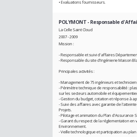
• Evaluations fournisseurs.
POLYMONT
- Responsable d'Affa
La Celle Saint Cloud
2007 - 2009
Mission :
- Responsable et suivi d'affaires Départemen
- Responsable du site d'Ingénierie Maison Blan
Principales activités :
- Management de 75 ingénieurs et techniciens
- Périmètre technique de responsabilité : pl
sur les secteurs automobile et équipementiers
- Gestion du budget, cotation et réponse à ap
- Suivi des affaires avec garantie de l'attein
Projets.
- Pilotage et animation du Plan d'Assurance S
- Garant du respect de la réglementation en v
Environnement.
- Veille technologique et participation au p