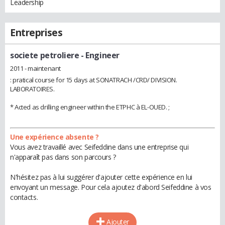
Leadership
Entreprises
societe petroliere
- Engineer
2011 - maintenant
: pratical course for 15 days at SONATRACH /CRD/ DIVISION.
LABORATOIRES.
* Acted as drilling engineer within the ETPHC à EL-OUED. ;
Une expérience absente ?
Vous avez travaillé avec Seifeddine dans une entreprise qui
n'apparaît pas dans son parcours ?
N'hésitez pas à lui suggérer d'ajouter cette expérience en lui
envoyant un message. Pour cela ajoutez d'abord Seifeddine à vos
contacts.
Ajouter