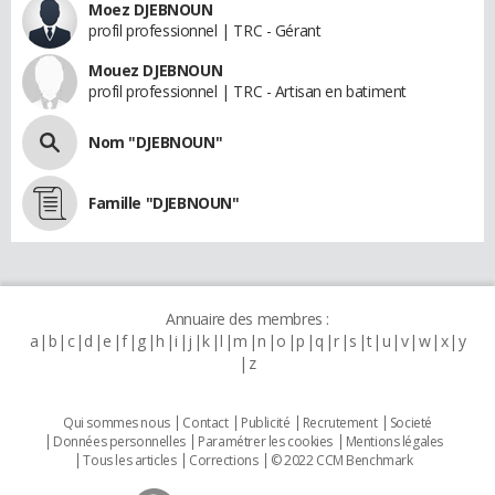
Moez DJEBNOUN
profil professionnel | TRC - Gérant
Mouez DJEBNOUN
profil professionnel | TRC - Artisan en batiment
Nom "DJEBNOUN"
Famille "DJEBNOUN"
Annuaire des membres :
a
b
c
d
e
f
g
h
i
j
k
l
m
n
o
p
q
r
s
t
u
v
w
x
y
z
Qui sommes nous
Contact
Publicité
Recrutement
Societé
Données personnelles
Paramétrer les cookies
Mentions légales
Tous les articles
Corrections
© 2022 CCM Benchmark