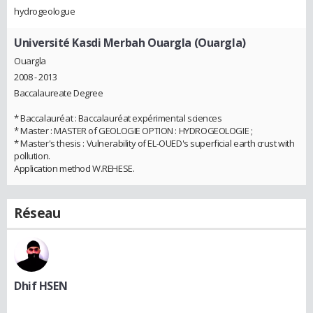
hydrogeologue
Université Kasdi Merbah Ouargla (Ouargla)
Ouargla
2008 - 2013
Baccalaureate Degree
* Baccalauréat : Baccalauréat expérimental sciences
* Master : MASTER of GEOLOGIE OPTION : HYDROGEOLOGIE ;
* Master's thesis : Vulnerability of EL-OUED's superficial earth crust with
pollution.
Application method W.REHESE.
Réseau
Dhif HSEN