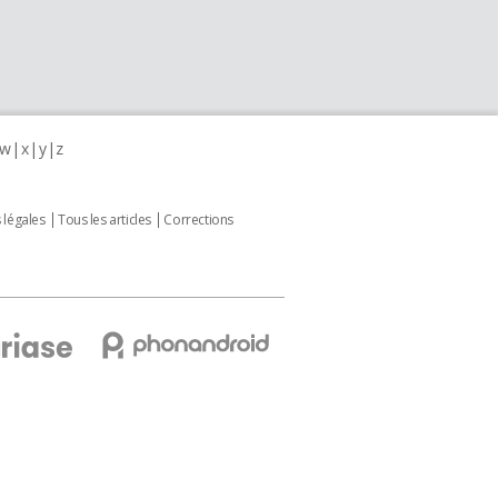
w
x
y
z
 légales
Tous les articles
Corrections