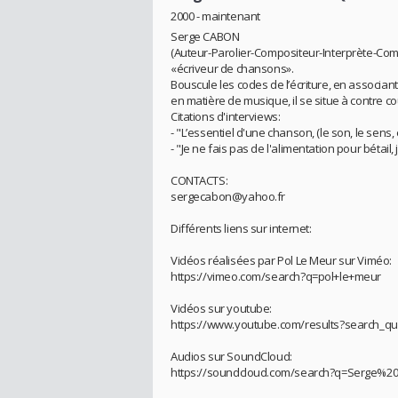
2000 - maintenant
Serge CABON
(Auteur-Parolier-Compositeur-Interprète-Co
«écriveur de chansons».
Bouscule les codes de l’écriture, en associan
en matière de musique, il se situe à contre c
Citations d'interviews:
- "L’essentiel d'une chanson, (le son, le sens, 
- "Je ne fais pas de l'alimentation pour bétail, j
CONTACTS:
sergecabon@yahoo.fr
Différents liens sur internet:
Vidéos réalisées par Pol Le Meur sur Viméo:
https://vimeo.com/search?q=pol+le+meur
Vidéos sur youtube:
https://www.youtube.com/results?search_q
Audios sur SoundCloud:
https://soundcloud.com/search?q=Serge%2