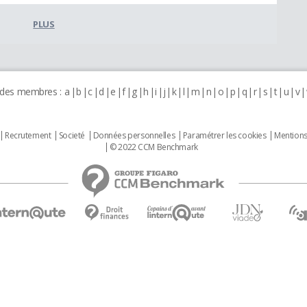
PLUS
 des membres :
a
b
c
d
e
f
g
h
i
j
k
l
m
n
o
p
q
r
s
t
u
v
Recrutement
Societé
Données personnelles
Paramétrer les cookies
Mentions
© 2022 CCM Benchmark