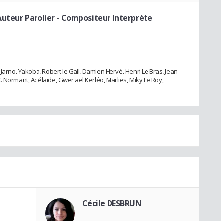
 Auteur Parolier - Compositeur Interprète
 Jarno, Yakoba, Robert le Gall, Damien Hervé, Henri Le Bras, Jean-
. Normant, Adélaïde, Gwenaël Kerléo, Marlies, Miky Le Roy,
Cécile DESBRUN