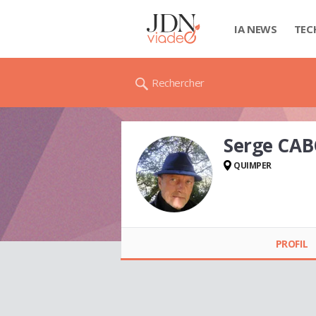
IA NEWS
TEC
Rechercher
Serge CA
QUIMPER
Serge CABON
PROFIL