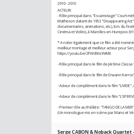
2010 - 2010
ACTEUR:
- Rôle principal dans "Escamotage" Court-mé
Matheson datant de 1953 "Disappearing Act". a
documentaires, animations, etc.), lors du fest
Cinéma et Vidéo), à Marolles-en-Hurepoix (91,
* A noter également que ce film a été nominé 4 
meilleur montage et meilleur acteur pour Se
https://youtu.be/ZFWd9ncWiME
- Rôle principal dans le film de Jérôme Clas
- Rôle principal dans le film de Erwann Ker
- Acteur de complément dans le film "LIVIDE", 
- Acteur de complément dans le film "L'EPERV
- Premier rôle au théâtre: "TANGO DE LA MER
(Un monologue mis en scène par Mano et Vér
Serge CABON & Noback Quartet