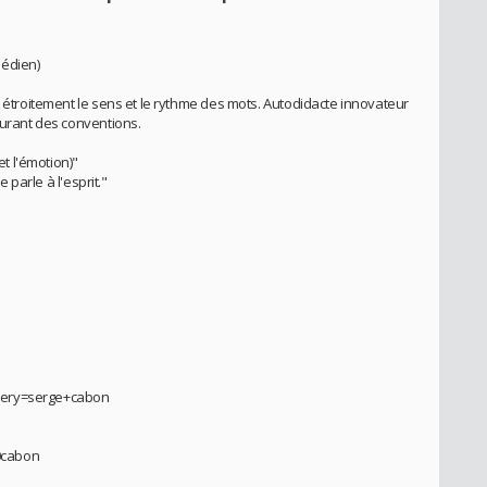
médien)
t étroitement le sens et le rythme des mots. Autodidacte innovateur
ourant des conventions.
et l'émotion)"
e parle à l'esprit."
uery=serge+cabon
0cabon