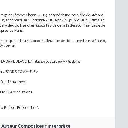
trage de Jérôme Classe (2015), adapté d'une nouvelle de Richard
yant obtenu le 13 octobre 2018 le prix du public, (sur 36 films et
ival vidéo du Francilien (sous l'égide de la Fédération Française de
 près de Paris).
fois pour d'autres prix: meilleur film de fiction, meilleur scénario,
rge CABON.
se "LA DAME BLANCHE". https://youtu.be/-ty7RpgLI4w
roc’h « FONDS COMMUNS ».
rôle de "Kerrien".
IER" EFA productions.
"
o Falaise- Ressouches).
- Auteur Compositeur interprète