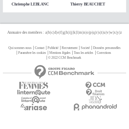
Christophe LEBLANC
Thierry BEAUCHET
Annuaire des membres :
a
b
c
d
e
f
g
h
i
j
k
l
m
n
o
p
q
r
s
t
u
v
w
x
y
z
Qui sommes nous
Contact
Publicité
Recrutement
Societé
Données personnelles
Paramétrer les cookies
Mentions légales
Tous les articles
Corrections
© 2022 CCM Benchmark