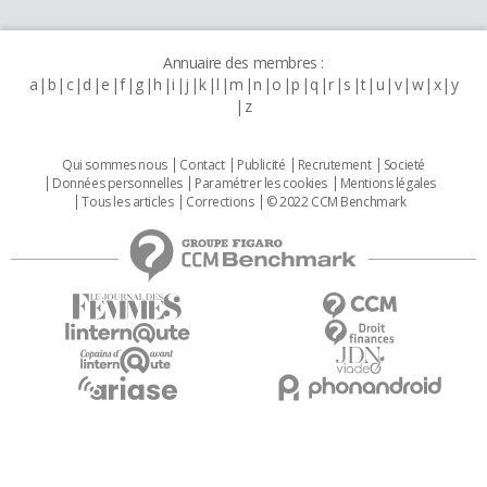
Annuaire des membres :
a
b
c
d
e
f
g
h
i
j
k
l
m
n
o
p
q
r
s
t
u
v
w
x
y
z
Qui sommes nous
Contact
Publicité
Recrutement
Societé
Données personnelles
Paramétrer les cookies
Mentions légales
Tous les articles
Corrections
© 2022 CCM Benchmark